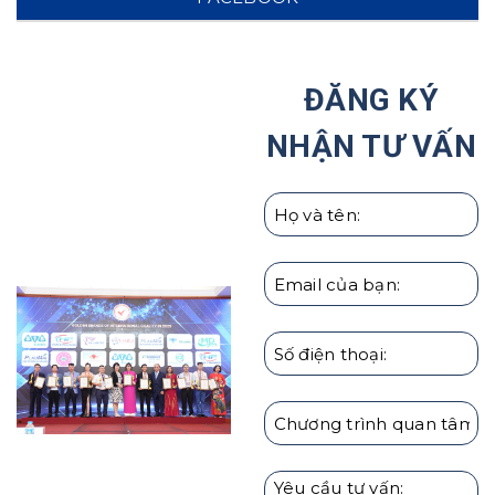
báo cho phụ huynh!
Tại Sao Ước Mơ Của Trẻ Nên Được Hình Thành
Ngay Từ Nhỏ?
ĐĂNG KÝ
Haru Hợp Tác Với Hiệp Hội Các Trường Đại Học Tại
NHẬN TƯ VẤN
Hàn Quốc
Giáo dục con cái theo người Nhật | Hướng Nghiệp
HARU