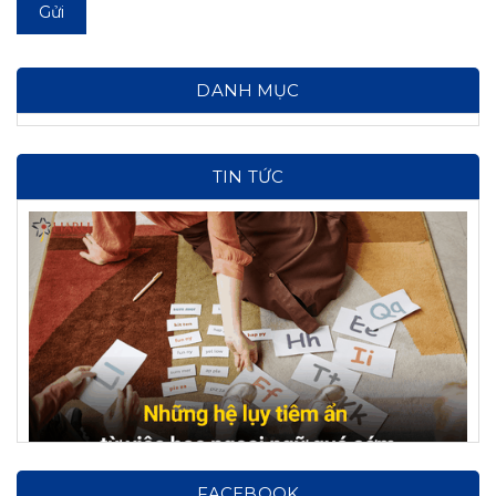
Gửi
DANH MỤC
TIN TỨC
Hệ lụy từ việc cho con học ngoại ngữ từ sớm: Cảnh
FACEBOOK