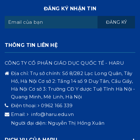
ĐĂNG KÝ NHẬN TIN
ĐĂNG KÝ
THÔNG TIN LIÊN HỆ
CÔNG TY CỔ PHẦN GIÁO DỤC QUỐC TẾ - HARU
Địa chỉ:
Trụ sở chính: Số 8/282 Lạc Long Quân, Tây
Hồ, Hà Nội Cơ sở 2: Tầng 14 số 9 Duy Tân, Cầu Giấy,
Hà Nội Cơ sở 3: Trường CĐ Y dược Tuệ Tĩnh Hà Nội -
Quang Minh, Mê Linh, Hà Nội
Điện thoại:
0962 166 339
Email:
info@haru.edu.vn
Người đại diện: Nguyễn Thị Hồng Xuân
DỊCH VỤ CỦA HARU