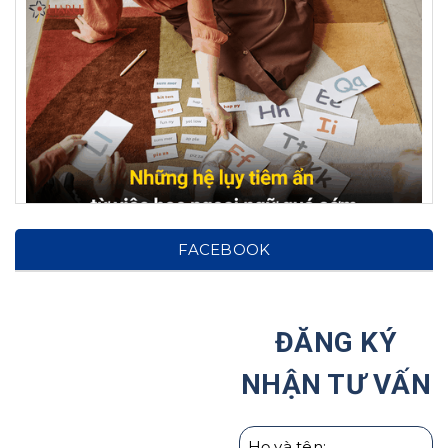
Hệ lụy từ việc cho con học ngoại ngữ từ sớm: Cảnh
FACEBOOK
báo cho phụ huynh!
Tại Sao Ước Mơ Của Trẻ Nên Được Hình Thành
Ngay Từ Nhỏ?
ĐĂNG KÝ
Haru Hợp Tác Với Hiệp Hội Các Trường Đại Học Tại
NHẬN TƯ VẤN
Hàn Quốc
Giáo dục con cái theo người Nhật | Hướng Nghiệp