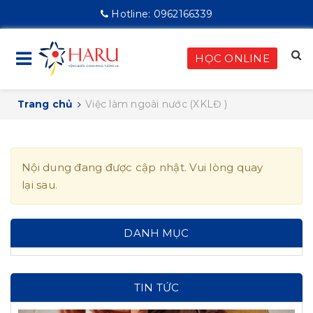
Hotline:
0962166339
HỌC ONLINE
Trang chủ
Việc làm ngoài nước (XKLĐ )
Nội dung đang được cập nhật. Vui lòng quay
lại sau.
DANH MỤC
TIN TỨC