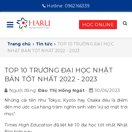
Hotline:
0962166339
HỌC ONLINE
Trang chủ
Tin tức
TOP 10 TRƯỜNG ĐẠI HỌC
NHẬT BẢN TỐT NHẤT 2022 - 2023
TOP 10 TRƯỜNG ĐẠI HỌC NHẬT
BẢN TỐT NHẤT 2022 - 2023
Người đăng:
Đào Thị Hồng Ngát
-
30/06/2023
Những cái tên như Tokyo, Kyoto hay Osaka đều là điểm
đến mơ ước của hàng trăm nghìn sinh viên ‘xứ sở mặt trời
mọc’.
Times High Education
đã liệt kê 10 đại học tốt nhất Nhật
Bản hiện nay.