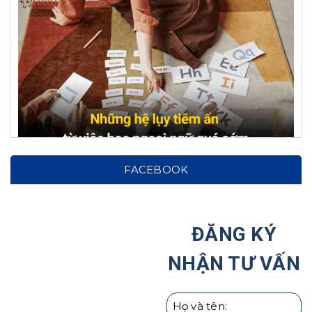
Hệ lụy từ việc cho con học ngoại ngữ từ sớm: Cảnh
FACEBOOK
báo cho phụ huynh!
Tại Sao Ước Mơ Của Trẻ Nên Được Hình Thành
Ngay Từ Nhỏ?
ĐĂNG KÝ
Haru Hợp Tác Với Hiệp Hội Các Trường Đại Học Tại
NHẬN TƯ VẤN
Hàn Quốc
Giáo dục con cái theo người Nhật | Hướng Nghiệp
HARU