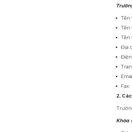
Trườn
Tên 
Tên
Tên 
Địa 
Điện
Tra
Emai
Fax:
2. Cá
Trường
Khóa 