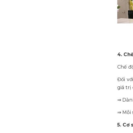
4. Ch
Chế độ
Đối vớ
giá tr
⇒ Dàn
⇒ Mỗi 
5. Cơ