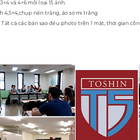
3×4 và 4×6 mỗi loại 15 ảnh.
h 4,5×4,chụp nền trắng, áo sơ mi trắng
Tất cả các bản sao đều photo trên 1 mặt, thời gian c