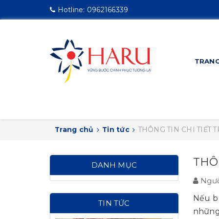
Hotline:
0962166339
TRANG
Trang chủ
Tin tức
THÔNG TIN CHI TIẾT
THÔ
DANH MỤC
Ngườ
Nếu bạ
TIN TỨC
những