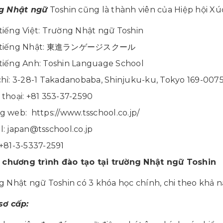
g Nhật ngữ
Toshin cũng là thành viên của Hiệp hội Xú
tiếng Việt: Trường Nhật ngữ Toshin
 tiếng Nhật: 東進ランゲージスクール
tiếng Anh: Toshin Language School
chỉ: 3-28-1 Takadanobaba, Shinjuku-ku, Tokyo 169-007
 thoại: +81 353-37-2590
ng web:
https://www.tsschool.co.jp/
l: japan@tsschool.co.jp
 +81-3-5337-2591
c chương trình đào tạo tại trường Nhật ngữ Toshin
 Nhật ngữ Toshin có 3 khóa học chính, chi theo khả n
sơ cấp: