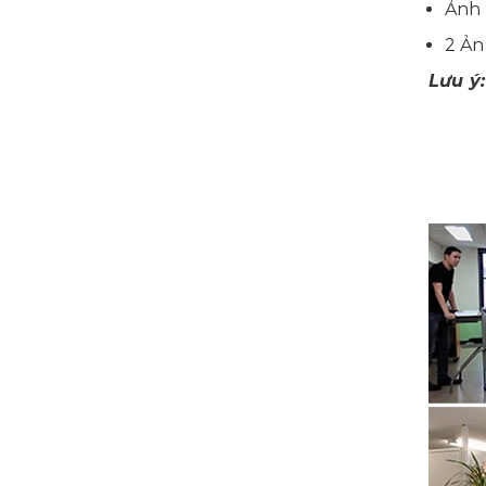
Ảnh 
2 Ản
Lưu ý: