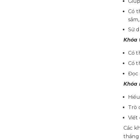
Giúp
Có t
sắm,
Sử d
Khóa 
Có t
Có t
Đọc 
Khóa 
Hiểu
Trò 
Viết
Các kh
tháng 