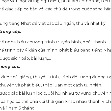
 học viên đọc đúng ngữ điệu, phát âm chính xác, hiểu 
hể giao tiếp cơ bản với các chủ đề trong cuộc sống hằ
…
ụng tiếng Nhật để viết các câu ngắn, thư và nhật ký
trung cấp:
hể nghe hiểu chương trình truyền hình, phát thanh.
hể trình bày ý kiến của mình, phát biểu bằng tiếng Nh
được sách báo, bài luận,…
nâng cao:
 được bài giảng, thuyết trình, trình độ tương đương n
chuyện và phát biểu, thảo luận một cách tự nhiên.
 được các bài luận logic, đòi hỏi nhiều từ vựng chuyên
óa học có thể chia với thời gian khác nhau thành 4 ch
và 1 năm 3 tháng.