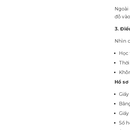
Ngoài 
đỗ vào
3. Điề
Nhìn c
Học 
Thời
Khôn
Hồ sơ
Giấy
Bằng
Giấy
Sổ h