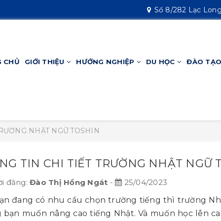
Số 8/282 Lạc Long
 CHỦ
GIỚI THIỆU
HƯỚNG NGHIỆP
DU HỌC
ĐÀO TẠO
 TRƯỜNG NHẬT NGỮ TOSHIN
NG TIN CHI TIẾT TRƯỜNG NHẬT NGỮ 
i đăng:
Đào Thị Hồng Ngát
-
25/04/2023
n đang có nhu cầu chọn trường tiếng thì trường Nhậ
 bạn muốn nâng cao tiếng Nhật. Và muốn học lên cao