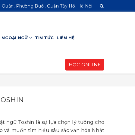
 Quân, Phường Bưởi, Quận Tây Hồ, Hà Nội
HỌC ONLINE
 NGOẠI NGỮ
TIN TỨC
LIÊN HỆ
HỌC ONLINE
TOSHIN
t ngữ Toshin là sự lựa chọn lý tưởng cho
 và muốn tìm hiểu sâu sắc văn hóa Nhật