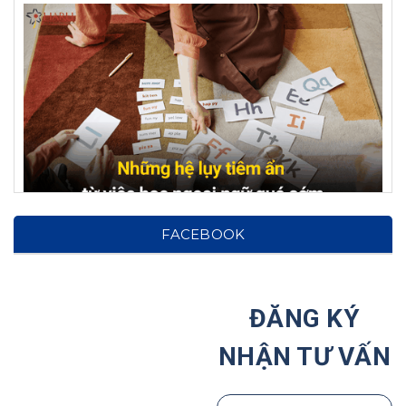
Hệ lụy từ việc cho con học ngoại ngữ từ sớm: Cảnh
FACEBOOK
báo cho phụ huynh!
Tại Sao Ước Mơ Của Trẻ Nên Được Hình Thành
Ngay Từ Nhỏ?
ĐĂNG KÝ
Haru Hợp Tác Với Hiệp Hội Các Trường Đại Học Tại
NHẬN TƯ VẤN
Hàn Quốc
Giáo dục con cái theo người Nhật | Hướng Nghiệp