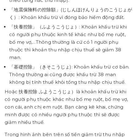
theo từng nấc thu nhập).
「地震保険料の控除額」(じしんほけんりょうのこうじょが
く）: Khoản khấu trừ vì đóng bảo hiểm động đất.
「扶養控除」（ふようこうじょ）: Khoản khấu trừ khi
có người phụ thuộc kinh tế khác như bố mẹ ruột,
bố mẹ vợ,…Thông thường là cứ có 1 người phụ
thuộc thì khoản thu nhập chịu thuế sẽ giảm 38
man.
「基礎控除」（きそこうじょ): Khoản khấu trừ cơ bản.
Thông thường ai cũng được khấu trừ 38 man
không bị tính thuế khỏi tổng thu nhập chịu thuế.
Hoặc 扶養控除 ふようこうじょ）là khoản khấu trừ khi
có người phụ thuộc khác như bố mẹ ruột, bố mẹ vợ,
con cái, anh chị em ruột. Bạn càng kê khai, chứng
minh được có nhiều người phụ thuộc thì sẽ được
giảm nhiều thuế.
Trong hình ảnh bên trên số tiền giảm trừ thu nhập