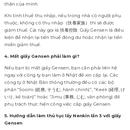
thân của mình.
Khi tính thuế thu nhập, nếu trong nhà có người phụ
thuộc, không có thu nhập（扶養家族）thì sẽ được
giảm thuế. Cái này gọi là 扶養控除. Giấy Gensen là điều
kiện để nhận lại tiền thuế đóng dư hoặc nhận lại tiền
miễn giảm thuế.
4. Mất giấy Gensen phải làm gì?
Nếu bạn bị mất giấy Gensen, bạn cần phải liên hệ
ngay với công ty bạn làm ở Nhật để xin cấp lại. Các
công ty ở Nhật Bản thông thường đều có các bộ
phận “Soomi (総務, そうむ, hành chính)”, ”Keeli (経理, け
いり, kế toán)” hoặc “Jimu (事務, じむ, văn phòng) để
phụ trách thực hiện công việc cấp giấy Gensen.
5. Hướng dẫn làm thủ tục lấy Nenkin lần 3 với giấy
Gensen