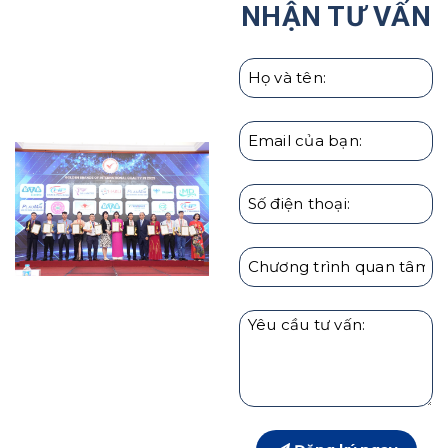
NHẬN TƯ VẤN
Hàn Quốc
Giáo dục con cái theo người Nhật | Hướng Nghiệp
HARU