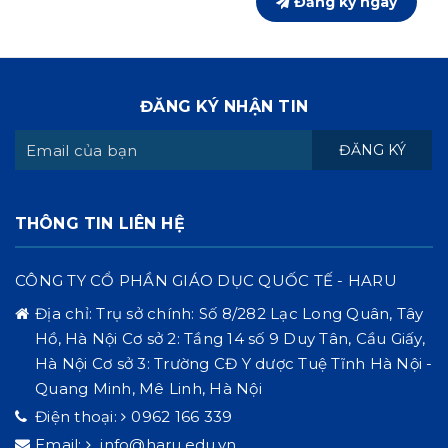
Đăng ký ngay
ĐĂNG KÝ NHẬN TIN
ĐĂNG KÝ
THÔNG TIN LIÊN HỆ
CÔNG TY CỔ PHẦN GIÁO DỤC QUỐC TẾ - HARU
Địa chỉ:
Trụ sở chính: Số 8/282 Lạc Long Quân, Tây
Hồ, Hà Nội Cơ sở 2: Tầng 14 số 9 Duy Tân, Cầu Giấy,
Hà Nội Cơ sở 3: Trường CĐ Y dược Tuệ Tĩnh Hà Nội -
Quang Minh, Mê Linh, Hà Nội
Điện thoại:
0962 166 339
Email:
info@haru.edu.vn