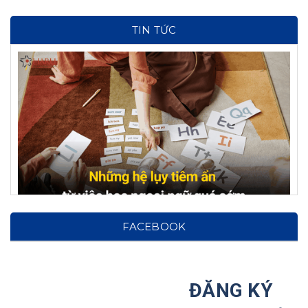
TIN TỨC
Hệ lụy từ việc cho con học ngoại ngữ từ sớm: Cảnh
FACEBOOK
báo cho phụ huynh!
Tại Sao Ước Mơ Của Trẻ Nên Được Hình Thành
Ngay Từ Nhỏ?
ĐĂNG KÝ
Haru Hợp Tác Với Hiệp Hội Các Trường Đại Học Tại