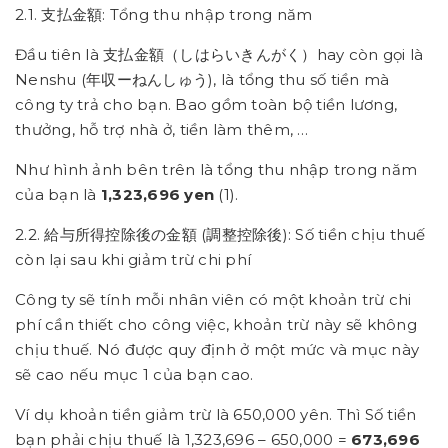
2.1. 支払金額: Tổng thu nhập trong năm
Đầu tiên là 支払金額（しはらいきんがく）hay còn gọi là
Nenshu (年収ーねんしゅう), là tổng thu số tiền mà
công ty trả cho bạn. Bao gồm toàn bộ tiền lương,
thưởng, hỗ trợ nhà ở, tiền làm thêm, …
Như hình ảnh bên trên là tổng thu nhập trong năm
của bạn là
1,323,696 yen
(1).
2.2. 給与所得控除後の金額 (調整控除後): Số tiền chịu thuế
còn lại sau khi giảm trừ chi phí
Công ty sẽ tính mỗi nhân viên có một khoản trừ chi
phí cần thiết cho công việc, khoản trừ này sẽ không
chịu thuế. Nó được quy định ở một mức và mục này
sẽ cao nếu mục 1 của bạn cao.
Ví dụ khoản tiền giảm trừ là 650,000 yên. Thì Số tiền
bạn phải chịu thuế là 1,323,696 – 650,000 =
673,696