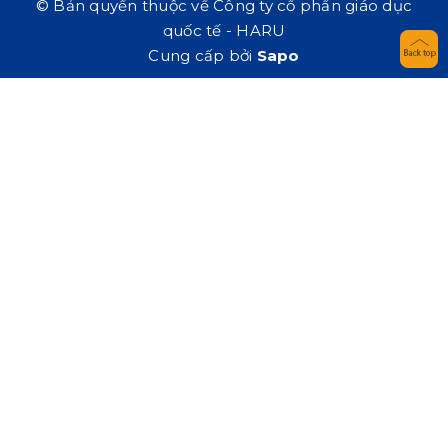
© Bản quyền thuộc về Công ty cổ phần giáo dục
quốc tế - HARU
Cung cấp bởi
Sapo