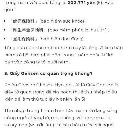
trong năm vừa qua. Tổng là:
202,771 yên
(5). Bao
gồm:
「健康保険料」(bảo hiểm sức khỏe).
「厚生年金保険料」(bảo hiểm phúc lợi hưu trí) .
「雇用保険料」(bảo hiểm lao động).
Tổng của các khoản bảo hiểm này là tổng số tiền bảo
hiểm xã hội bạn phải nộp trong 1 năm hoặc từ khi
bạn vào công ty tới cuối năm.
3. Giấy Gensen có quan trọng không?
Phiếu Gensen Choshu Hyo, gọi tắt là Giấy Gensen là
giấy tờ quan trọng để xin hoàn thuế thu nhập (điều
kiện để làm thủ tục lấy Nenkin lần 3).
Thu nhập trong 1 năm trên 103 man mà đang sống
cùng người thân, bố, mẹ, chồng, vợ, anh, em… là
salaryman (visa đi làm) thì cần bàn trước với người