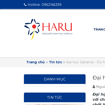
Hotline:
0962166339
TRANG
Trang chủ
Tin tức
Đại học Saitama - Du 
Đại 
DANH MỤC
Ngườ
Đại h
TIN TỨC
với c
chất 