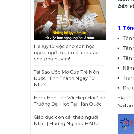
bền v
1. Tổ
Tên 
Hệ lụy từ việc cho con học
Tên 
ngoại ngữ từ sớm: Cảnh báo
Tên
cho phụ huynh!
Năm 
Tại Sao Ước Mơ Của Trẻ Nên
Tra
Được Hình Thành Ngay Từ
Nhỏ?
Địa 
Haru Hợp Tác Với Hiệp Hội Các
Đại họ
Trường Đại Học Tại Hàn Quốc
Saitam
Giáo dục con cái theo người
Nhật | Hướng Nghiệp HARU