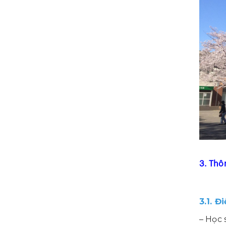
3. Thô
3.1. Đ
– Học 