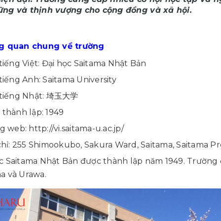
ững và thịnh vượng cho cộng đồng và xã hội.
ng quan chung về trường
tiếng Việt: Đại học Saitama Nhật Bản
tiếng Anh: Saitama University
 tiếng Nhật: 埼玉大学
thành lập: 1949
ng web:
http://vi.saitama-u.ac.jp/
chỉ: 255 Shimookubo, Sakura Ward, Saitama, Saitama P
c Saitama Nhật Bản được thành lập năm 1949. Trường 
a và Urawa.