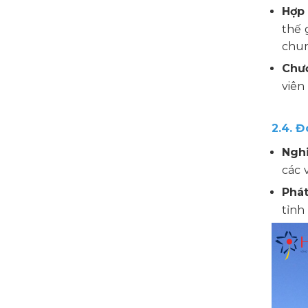
Hợp 
thế 
chu
Chươ
viên
2.4. 
Ngh
các 
Phát
tỉnh