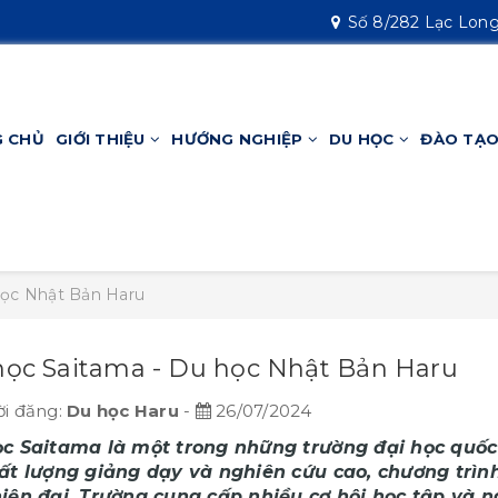
Số 8/282 Lạc Long
 CHỦ
GIỚI THIỆU
HƯỚNG NGHIỆP
DU HỌC
ĐÀO TẠO
học Nhật Bản Haru
học Saitama - Du học Nhật Bản Haru
i đăng:
Du học Haru
-
26/07/2024
ọc Saitama là một trong những trường đại học quốc
hất lượng giảng dạy và nghiên cứu cao, chương trì
hiện đại. Trường cung cấp nhiều cơ hội học tập và 