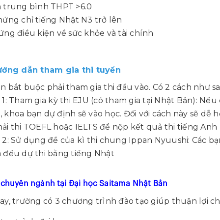
 trung bình THPT >6.0
hứng chỉ tiếng Nhật N3 trở lên
ứng điều kiện về sức khỏe và tài chính
Hướng dẫn tham gia thi tuyển
n bắt buộc phải tham gia thi đầu vào. Có 2 cách như sa
 1: Tham gia kỳ thi EJU (có tham gia tại Nhật Bản): Nế
 khoa bạn dự định sẽ vào học. Đối với cách này sẽ dễ 
ải thi TOEFL hoặc IELTS để nộp kết quả thi tiếng Anh
 2: Sử dụng đề của kì thi chung Ippan Nyuushi: Các bạ
 đều dự thi bằng tiếng Nhật
 chuyên ngành tại Đại học Saitama Nhật Bản
ay, trường có 3 chương trình đào tạo giúp thuận lợi ch