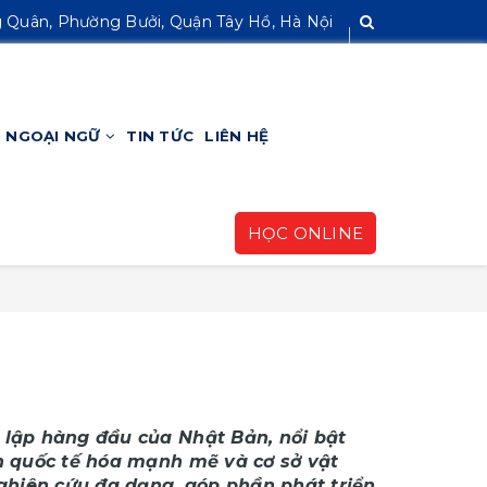
 Quân, Phường Bưởi, Quận Tây Hồ, Hà Nội
HỌC ONLINE
 NGOẠI NGỮ
TIN TỨC
LIÊN HỆ
HỌC ONLINE
 lập hàng đầu của Nhật Bản, nổi bật
nh quốc tế hóa mạnh mẽ và cơ sở vật
nghiên cứu đa dạng, góp phần phát triển