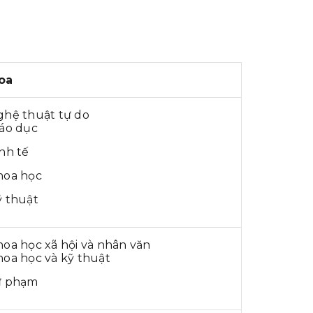
oa
ghệ thuật tự do
iáo dục
nh tế
hoa học
ỹ thuật
oa học xã hội và nhân văn
oa học và kỹ thuật
ư phạm