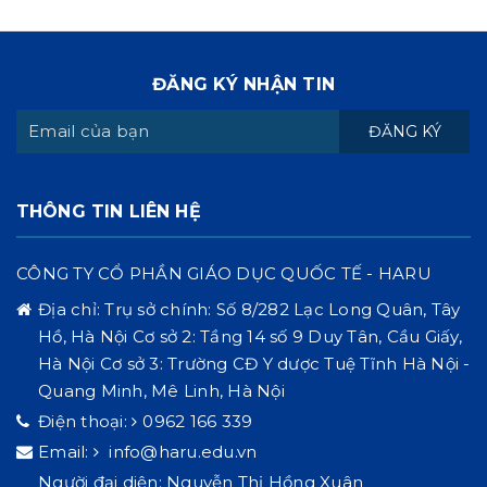
ĐĂNG KÝ NHẬN TIN
ĐĂNG KÝ
THÔNG TIN LIÊN HỆ
CÔNG TY CỔ PHẦN GIÁO DỤC QUỐC TẾ - HARU
Địa chỉ:
Trụ sở chính: Số 8/282 Lạc Long Quân, Tây
Hồ, Hà Nội Cơ sở 2: Tầng 14 số 9 Duy Tân, Cầu Giấy,
Hà Nội Cơ sở 3: Trường CĐ Y dược Tuệ Tĩnh Hà Nội -
Quang Minh, Mê Linh, Hà Nội
Điện thoại:
0962 166 339
Email:
info@haru.edu.vn
Người đại diện: Nguyễn Thị Hồng Xuân