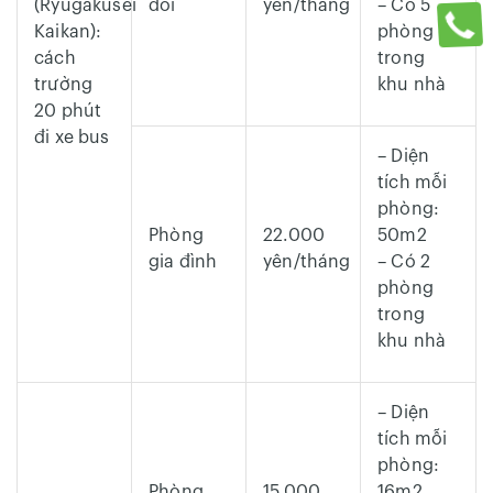
(Ryugakusei
đôi
yên/tháng
– Có 5
Kaikan):
phòng
cách
trong
trường
khu nhà
20 phút
đi xe bus
– Diện
tích mỗi
phòng:
Phòng
22.000
50m2
gia đình
yên/tháng
– Có 2
phòng
trong
khu nhà
– Diện
tích mỗi
phòng:
Phòng
15.000
16m2