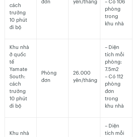
đơn
yên/tháng
– Có 106
cách
phòng
trường
trong
10 phút
khu nhà
đi bộ
Khu nhà
– Diện
ở quốc
tích mỗi
tế
phòng:
Yamate
7.5m2
Phòng
26.000
South:
– Có 112
đơn
yên/tháng
cách
phòng
trường
đơn
10 phút
trong
đi bộ
khu nhà
– Diện
Khu nhà
tích mỗi