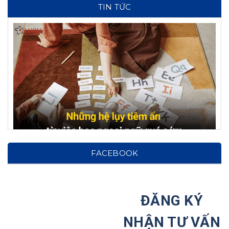
TIN TỨC
Hệ lụy từ việc cho con học ngoại ngữ từ sớm: Cảnh
FACEBOOK
báo cho phụ huynh!
Tại Sao Ước Mơ Của Trẻ Nên Được Hình Thành
Ngay Từ Nhỏ?
ĐĂNG KÝ
Haru Hợp Tác Với Hiệp Hội Các Trường Đại Học Tại
NHẬN TƯ VẤN
Hàn Quốc