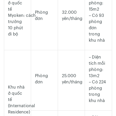
ở quốc
phòng:
tế
15m2
Phòng
32.000
Myoken: cách
– Có 93
đơn
yên/tháng
trường
phòng
10 phút
đơn
đi bộ
trong
khu nhà
– Diện
tích mỗi
phòng:
Phòng
25.000
13m2
đơn
yên/tháng
– Có 224
Khu nhà
phòng
ở quốc
trong
tế
khu nhà
(International
Residence)