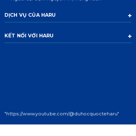
DỊCH VỤ CỦA HARU
KẾT NỐI VỚI HARU
"https://www.youtube.com/@duhocquocteharu"
© Bản quyền thuộc về Công ty cổ phần giáo dục