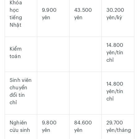
Khóa
học
9.900
43.500
30.200
tiếng
yên
yên
yên/kỳ
Nhật
14.800
Kiểm
yên/tín
toán
chỉ
Sinh viên
14.800
chuyển
yên/tín
đổi tín
chỉ
chỉ
Nghiên
9.800
84.600
29.700
cứu sinh
yên
yên
yên/tháng