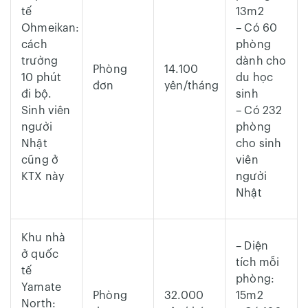
tế
13m2
Ohmeikan:
– Có 60
cách
phòng
trường
dành cho
Phòng
14.100
10 phút
du học
đơn
yên/tháng
đi bộ.
sinh
Sinh viên
– Có 232
người
phòng
Nhật
cho sinh
cũng ở
viên
KTX này
người
Nhật
Khu nhà
– Diện
ở quốc
tích mỗi
tế
phòng:
Yamate
Phòng
32.000
15m2
North: