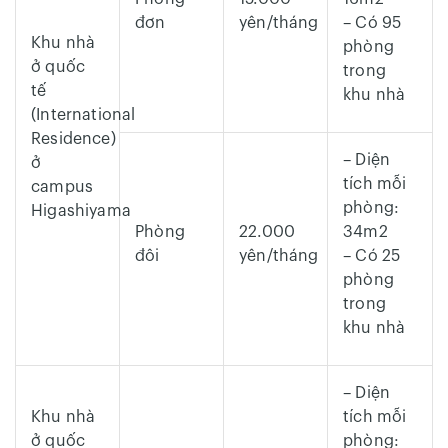
đơn
yên/tháng
– Có 95
Khu nhà
phòng
ở quốc
trong
tế
khu nhà
(International
Residence)
– Diện
ở
tích mỗi
campus
phòng:
Higashiyama
Phòng
22.000
34m2
đôi
yên/tháng
– Có 25
phòng
trong
khu nhà
– Diện
Khu nhà
tích mỗi
ở quốc
phòng: