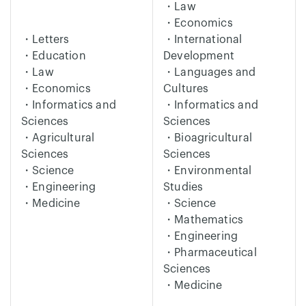
・Law
・Economics
・Letters
・International
・Education
Development
・Law
・Languages and
・Economics
Cultures
・Informatics and
・Informatics and
Sciences
Sciences
・Agricultural
・Bioagricultural
Sciences
Sciences
・Science
・Environmental
・Engineering
Studies
・Medicine
・Science
・Mathematics
・Engineering
・Pharmaceutical
Sciences
・Medicine