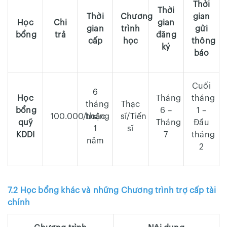
Thời
Thời
Thời
Chương
gian
Học
Chi
gian
gian
trình
gửi
bổng
trả
đăng
cấp
học
thông
ký
báo
Cuối
6
Học
Tháng
tháng
tháng
Thạc
bổng
6 –
1 –
100.000/tháng
hoặc
sĩ/Tiến
quỹ
Tháng
Đầu
1
sĩ
KDDI
7
tháng
năm
2
7.2 Học bổng khác và những Chương trình trợ cấp tài
chính