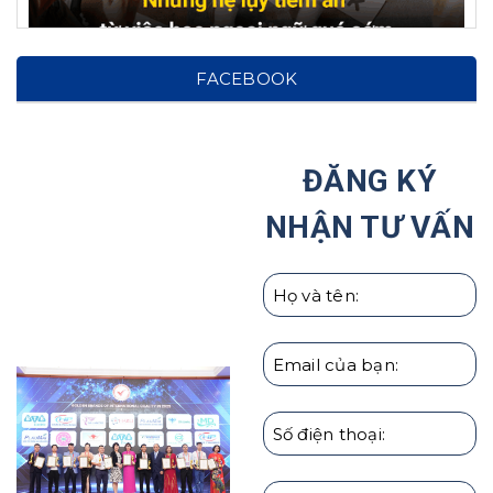
Hệ lụy từ việc cho con học ngoại ngữ từ sớm: Cảnh
FACEBOOK
báo cho phụ huynh!
Tại Sao Ước Mơ Của Trẻ Nên Được Hình Thành
Ngay Từ Nhỏ?
ĐĂNG KÝ
Haru Hợp Tác Với Hiệp Hội Các Trường Đại Học Tại
NHẬN TƯ VẤN
Hàn Quốc
Giáo dục con cái theo người Nhật | Hướng Nghiệp
HARU