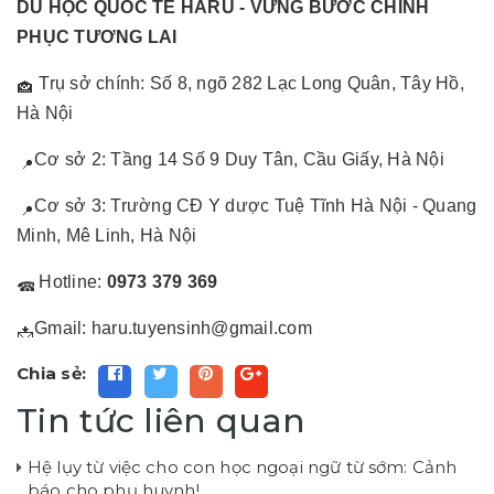
DU HỌC QUỐC TẾ HARU - VỮNG BƯỚC CHINH
PHỤC TƯƠNG LAI
Trụ sở chính: Số 8, ngõ 282 Lạc Long Quân, Tây Hồ,
Hà Nội
Cơ sở 2: Tầng 14 Số 9 Duy Tân, Cầu Giấy, Hà Nội
Cơ sở 3: Trường CĐ Y dược Tuệ Tĩnh Hà Nội - Quang
Minh, Mê Linh, Hà Nội
Hotline:
0973 379 369
Gmail: haru.tuyensinh@gmail.com
Chia sẻ:
Tin tức liên quan
Hệ lụy từ việc cho con học ngoại ngữ từ sớm: Cảnh
báo cho phụ huynh!