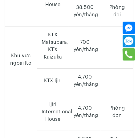
House
38.500
Phòng
yên/tháng
đôi
KTX
Matsubara,
700
KTX
yên/tháng
Khu vực
Kaizuka
ngoài Ito
4.700
KTX Ijiri
yên/tháng
Ijiri
4.700
Phòng
International
yên/tháng
đơn
House