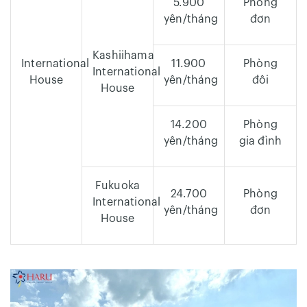
5.900
Phòng
yên/tháng
đơn
Kashiihama
International
11.900
Phòng
International
House
yên/tháng
đôi
House
14.200
Phòng
yên/tháng
gia đình
Fukuoka
24.700
Phòng
International
yên/tháng
đơn
House