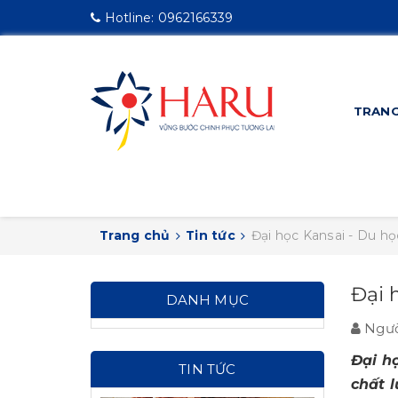
Hotline:
0962166339
TRANG
Trang chủ
Tin tức
Đại học Kansai - Du h
Đại 
DANH MỤC
Ngườ
Đại h
TIN TỨC
chất 