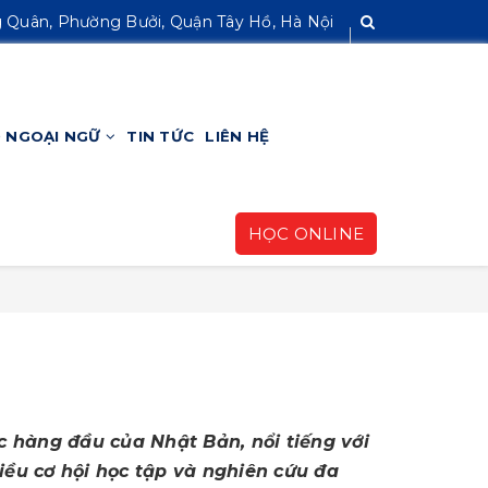
 Quân, Phường Bưởi, Quận Tây Hồ, Hà Nội
HỌC ONLINE
 NGOẠI NGỮ
TIN TỨC
LIÊN HỆ
HỌC ONLINE
c hàng đầu của Nhật Bản, nổi tiếng với
iều cơ hội học tập và nghiên cứu đa