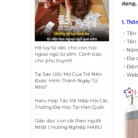
dạng, 
1. Thô
・Tên t
・Tên t
Hệ lụy từ việc cho con học
・Năm 
ngoại ngữ từ sớm: Cảnh báo
・Địa c
cho phụ huynh!
・Điện 
Tại Sao Ước Mơ Của Trẻ Nên
・Webs
Được Hình Thành Ngay Từ
Nhỏ?
Haru Hợp Tác Với Hiệp Hội Các
Trường Đại Học Tại Hàn Quốc
Giáo dục con cái theo người
Nhật | Hướng Nghiệp HARU