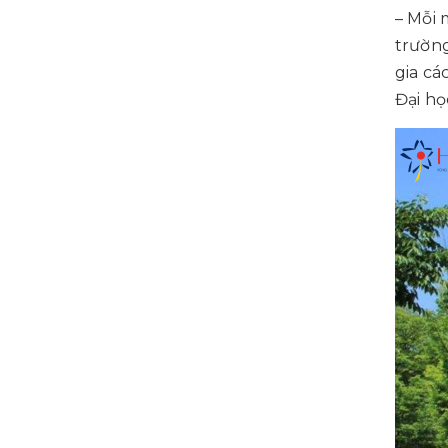
– Mỗi 
trường
gia cá
Đại họ