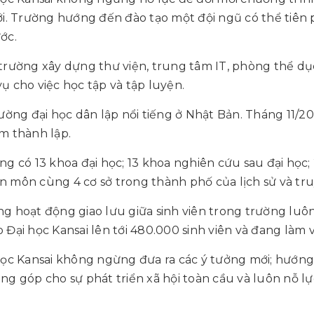
ới. Trường hướng đến đào tạo một đội ngũ có thể tiên
ớc.
trường xây dựng thư viện, trung tâm IT, phòng thể dục
ụ cho việc học tập và tập luyện.
rường đại học dân lập nổi tiếng ở Nhật Bản. Tháng 11/2
m thành lập.
ng có 13 khoa đại học; 13 khoa nghiên cứu sau đại học; 
 môn cùng 4 cơ sở trong thành phố của lịch sử và tr
g hoạt động giao lưu giữa sinh viên trong trường luôn d
 Đại học Kansai lên tới 480.000 sinh viên và đang làm việ
học Kansai không ngừng đưa ra các ý tưởng mới; hướng
ng góp cho sự phát triển xã hội toàn cầu và luôn nỗ l