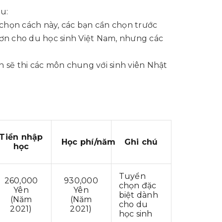
u:
u chọn cách này, các bạn cần chọn trước
hơn cho du học sinh Việt Nam, nhưng các
n sẽ thi các môn chung với sinh viên Nhật
Tiền nhập
Học phí/năm
Ghi chú
học
Tuyển
260,000
930,000
chọn đặc
Yên
Yên
biệt dành
(Năm
(Năm
cho du
2021)
2021)
học sinh