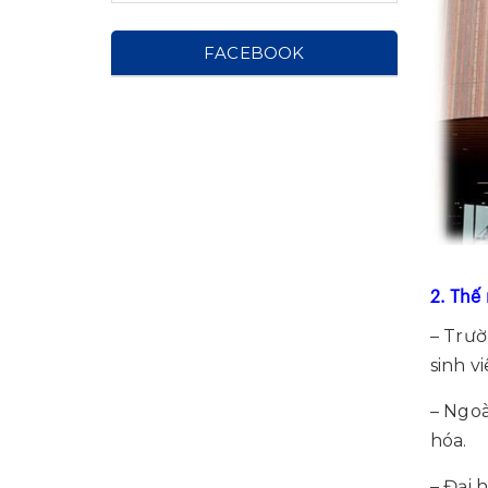
FACEBOOK
2. Thế
– Trườ
sinh v
– Ngoà
hóa.
– Đại 