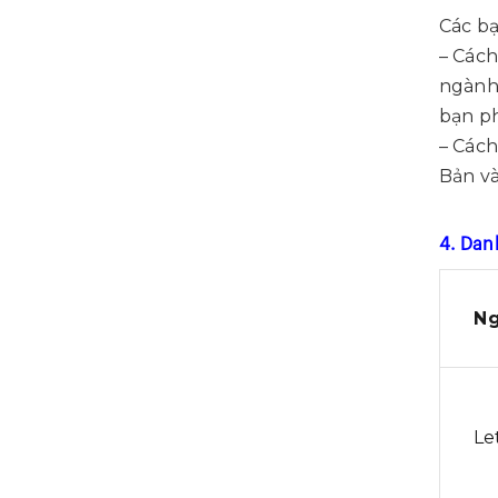
Các bạ
– Cách
ngành,
bạn ph
– Cách
Bản và
4. Dan
N
Le