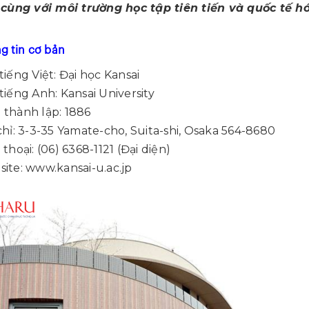
cùng với môi trường học tập tiên tiến và quốc tế hó
ng tin cơ bản
iếng Việt: Đại học Kansai
iếng Anh: Kansai University
thành lập: 1886
hỉ: 3-3-35 Yamate-cho, Suita-shi, Osaka 564-8680
thoại: (06) 6368-1121 (Đại diện)
ite:
www.kansai-u.ac.jp