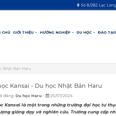
Số 8/282 Lạc Long
 CHỦ
GIỚI THIỆU
HƯỚNG NGHIỆP
DU HỌC
ĐÀO TẠO
ọc Nhật Bản Haru
học Kansai - Du học Nhật Bản Haru
i đăng:
Du học Haru
-
25/07/2024
ọc Kansai là một trong những trường đại học tư thụ
lượng giảng dạy và nghiên cứu. Trường cung cấp nh