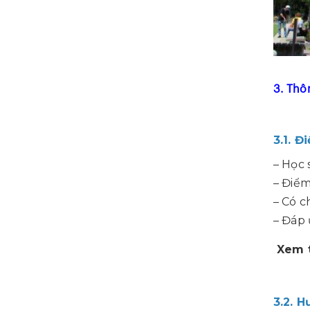
3. Thô
3.1. Đ
– Học 
– Điểm
– Có c
– Đáp 
Xem 
3.2. 