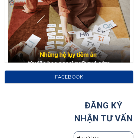
Hệ lụy từ việc cho con học ngoại ngữ từ sớm: Cảnh
FACEBOOK
báo cho phụ huynh!
Tại Sao Ước Mơ Của Trẻ Nên Được Hình Thành
Ngay Từ Nhỏ?
ĐĂNG KÝ
Haru Hợp Tác Với Hiệp Hội Các Trường Đại Học Tại
NHẬN TƯ VẤN
Hàn Quốc
Giáo dục con cái theo người Nhật | Hướng Nghiệp