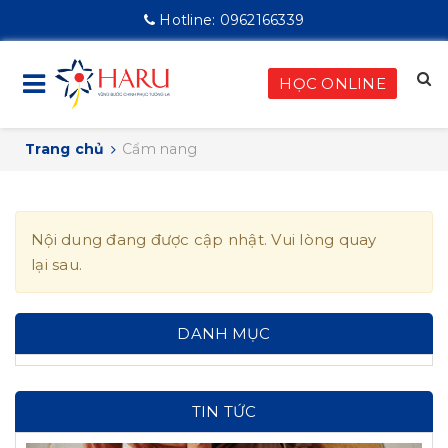
Hotline:
0962166339
HỌC ONLINE
Trang chủ
Cẩm nang
Nội dung đang được cập nhật. Vui lòng quay
lại sau.
DANH MỤC
TIN TỨC