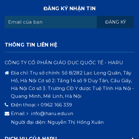
ĐĂNG KÝ NHẬN TIN
ĐĂNG KÝ
THÔNG TIN LIÊN HỆ
CÔNG TY CỔ PHẦN GIÁO DỤC QUỐC TẾ - HARU
Địa chỉ:
Trụ sở chính: Số 8/282 Lạc Long Quân, Tây
Hồ, Hà Nội Cơ sở 2: Tầng 14 số 9 Duy Tân, Cầu Giấy,
Hà Nội Cơ sở 3: Trường CĐ Y dược Tuệ Tĩnh Hà Nội -
Quang Minh, Mê Linh, Hà Nội
Điện thoại:
0962 166 339
Email:
info@haru.edu.vn
Người đại diện: Nguyễn Thị Hồng Xuân
DỊCH VỤ CỦA HARU